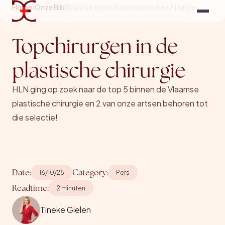
Home
Onze Bib
Topchirurgen in de plastische chirurgie
Topchirurgen in de
plastische chirurgie
HLN ging op zoek naar de top 5 binnen de Vlaamse
plastische chirurgie en 2 van onze artsen behoren tot
die selectie!
Date:
Category:
16/10/25
Pers
Readtime:
2 minuten
Tineke Gielen