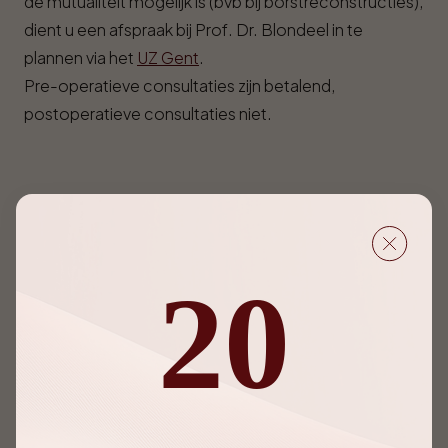
de mutualiteit mogelijk is (bvb bij borstreconstructies),
dient u een afspraak bij Prof. Dr. Blondeel in te
plannen via het
UZ Gent
.
Pre-operatieve consultaties zijn betalend,
postoperatieve consultaties niet.
Hieronder kan u een afspraak voor een consultatie te
Gent (Melle) inplannen. Prof. Dr. Blondeel
consulteert
NIET
te Ninove.
20
Het inplannen van ingrepen kan enkel telefonisch na
een eerste consultatie.
Afspraak in Melle (Gent)