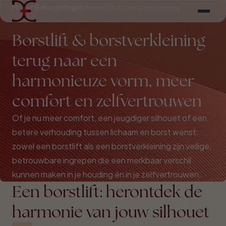
Home
Behandelingen
Borstlift of borstverkleining
Borstlift & borstverkleining
terug naar een
harmonieuze vorm, meer
comfort en zelfvertrouwen
Of je nu meer comfort, een jeugdiger silhouet of een
betere verhouding tussen lichaam en borst wenst:
zowel een borstlift als een borstverkleining zijn veilige,
betrouwbare ingrepen die een merkbaar verschil
kunnen maken in je houding én in je zelfvertrouwen.
Een borstlift: herontdek de
harmonie van jouw silhouet