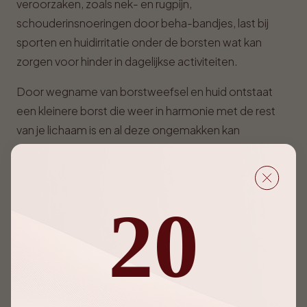
veroorzaken, zoals nek- en rugpijn,
schouderinsnoeringen door beha-bandjes, last bij
sporten en huidirritatie onder de borsten wat kan
zorgen voor hinder in dagelijkse activiteiten.
Door wegname van borstweefsel en huid ontstaat
een kleinere borst die weer in harmonie met de rest
van je lichaam is en al deze ongemakken kan
voorkomen.
Een borstverkleining biedt zowel
esthetisch
als
medisch
comfort.
20
Hoe verloopt een
borstverkleining?
De ingreep gebeurt onder algemene verdoving en
duurt ongeveer 2.5-3.5u.