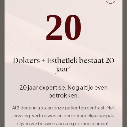
20
Dokters + Esthetiek bestaat 20
Verzenden
jaar!
Wil je ons rechtstreeks
20 jaar expertise. Nog altijd even
contacteren? Dat kan ook!
betrokken.
Onze openingsuren
Al 2 decennia staan onze patiënten centraal. Met
ervaring, vertrouwen en een persoonlijke aanpak
maandag 9-17u
blijven we bouwen aan zorg op mensenmaat.