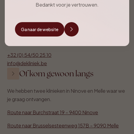
dinsdag 9-20u
Bedankt voor je vertrouwen.
Woensdag 9-13u
donderdag 9-17u
Vrijdag 9-16u
Ga naar de website
Bel of schrijf ons
+32 (0) 54/50 25 10
info@dekliniek.be
Of kom gewoon langs
We hebben twee klinieken in Ninove en Melle waar we
je graag ontvangen.
Route naar Burchstraat 19 – 9400 Ninove
Route naar Brusselsesteenweg 157B – 9090 Melle