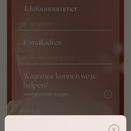
Telefoonnummer
E-mailadres
Waarmee kunnen we je
helpen?
Veelgestelde vragen