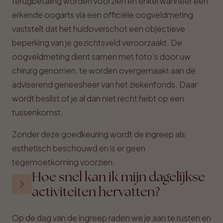
terugbetaling worden voorzien en enkel wanneer een
erkende oogarts via een officiële oogveldmeting
vaststelt dat het huidoverschot een objectieve
beperking van je gezichtsveld veroorzaakt. De
oogveldmeting dient samen met foto’s door uw
chirurg genomen, te worden overgemaakt aan de
adviserend geneesheer van het ziekenfonds. Daar
wordt beslist of je al dan niet recht hebt op een
tussenkomst.
Zonder deze goedkeuring wordt de ingreep als
esthetisch beschouwd en is er geen
tegemoetkoming voorzien.
Hoe snel kan ik mijn dagelijkse
activiteiten hervatten?
Op de dag van de ingreep raden we je aan te rusten en