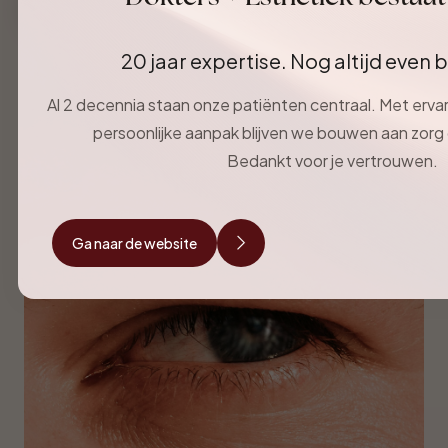
Maak een afspraak
Maak een a
20 jaar expertise. Nog altijd even
Dit wil je mogelijk ook graag
Al 2 decennia staan onze patiënten centraal. Met erva
lezen
persoonlijke aanpak blijven we bouwen aan zor
Bedankt voor je vertrouwen.
1 / 1
Ga naar de website