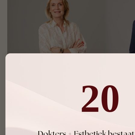
20
Dr. Karlien Van De Sijpe
Dr. Nicol
Plastisch chirurg
Plastisch Chir
Gespecialiseerd in faceliften en
Gespecialisee
chirurgische gelaatscorrecties
neuscorrectie
Dokters + Esthetiek bestaat 