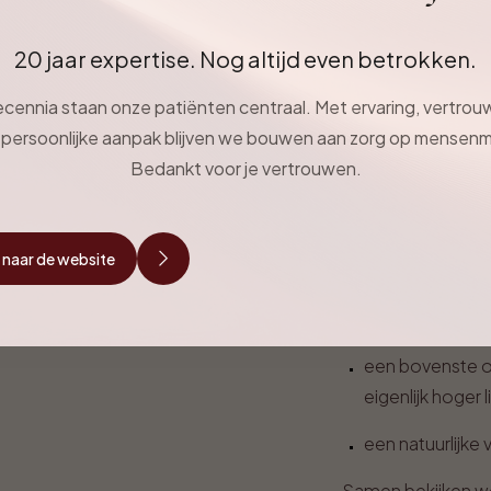
Littekens bevinden
mooi en vrijwel on
20 jaar expertise. Nog altijd even betrokken.
Voor wi
ecennia staan onze patiënten centraal. Met ervaring, vertro
geschik
persoonlijke aanpak blijven we bouwen aan zorg op mensen
Bedankt voor je vertrouwen.
Een voorhoofdslift
een zwaardere o
 naar de website
je wenkbrauwen
vaak hoort dat 
een bovenste o
eigenlijk hoger l
een natuurlijke
Samen bekijken we