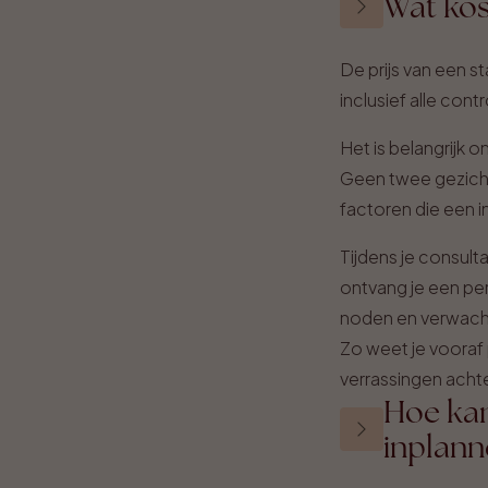
Wat kos
De prijs van een s
inclusief alle con
Het is belangrijk o
Geen twee gezicht
factoren die een 
Tijdens je consult
ontvang je een per
noden en verwach
Zo weet je vooraf 
verrassingen achte
Hoe kan
inplann