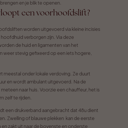
 brengen en je blik te openen.
loopt een voorhoofdslift?
fdsliften worden uitgevoerd via kleine incisies
 hoofdhuid verborgen zijn. Via deze
orden de huid en ligamenten van het
n weer stevig gefixeerd op een iets hogere,
t meestal onder lokale verdoving. Ze duurt
 uur en wordt ambulant uitgevoerd. Na de
 meteen naar huis. Voorzie een chauffeur, het is
 zelf te rijden.
dt een drukverband aangebracht dat 48u dient
n. Zwelling of blauwe plekken kan de eerste
n zakt uit naar de bovenste en onderste