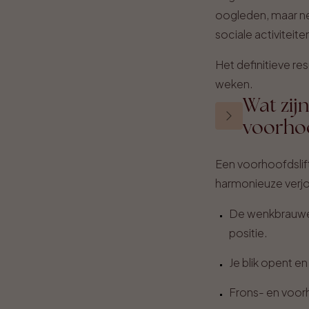
oogleden, maar ne
sociale activiteite
Het definitieve res
weken.
Wat zij
voorhoo
Een voorhoofdslift
harmonieuze verjo
De wenkbrauwen
positie.
Je blik opent e
Frons- en voor