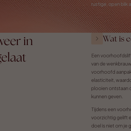
rustige, open blik a
weer in
Wat is 
gelaat
Een voorhoofdslift
van de wenkbrauwe
voorhoofd aanpakt
elasticiteit, waa
plooien ontstaan d
kunnen geven.
Tijdens een voorh
voorzichtig gelift
doel is niet om je 