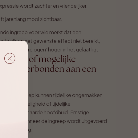
ressie wordt zachter en vriendelijker.
ijft jarenlang mooi zichtbaar.
ende ingreep voor wie merkt dat een
tie alleen het gewenste effect niet bereikt,
an de ‘zware ogen’ hoger in het gelaat ligt.
 nadelen of mogelijke
aties verbonden aan een
fdslift?
rurgische ingreep kunnen tijdelijke ongemakken
lling, gevoeligheid of tijdelijke
g van de behaarde hoofdhuid. Ernstige
 zeldzaam wanneer de ingreep wordt uitgevoerd
gelaatschirurg.
!