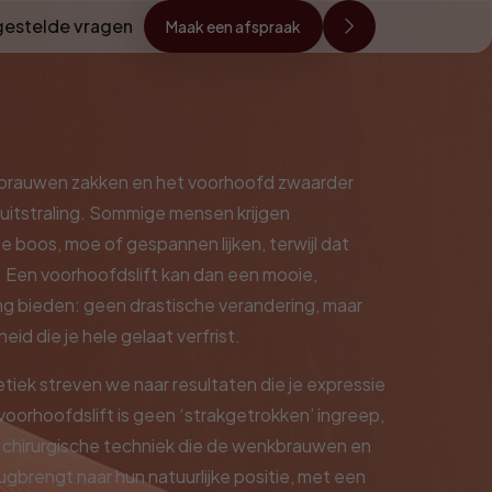
gestelde vragen
Maak een afspraak
rauwen zakken en het voorhoofd zwaarder
 uitstraling. Sommige mensen krijgen
 boos, moe of gespannen lijken, terwijl dat
s. Een voorhoofdslift kan dan een mooie,
ing bieden: geen drastische verandering, maar
id die je hele gelaat verfrist.
etiek streven we naar resultaten die je expressie
oorhoofdslift is geen ‘strakgetrokken’ ingreep,
e chirurgische techniek die de wenkbrauwen en
gbrengt naar hun natuurlijke positie, met een