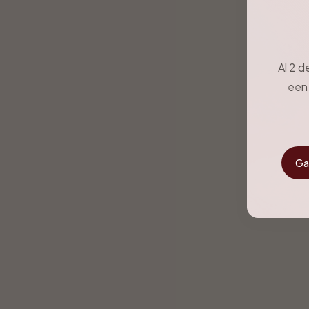
Al 2 d
een 
Ga