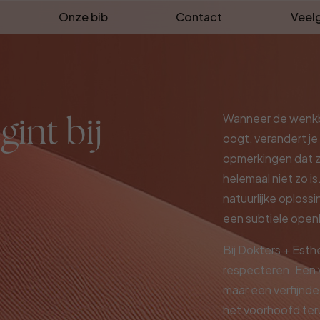
Onze bib
Contact
Veel
int bij
Wanneer de wenkb
oogt, verandert je
opmerkingen dat ze
helemaal niet zo i
natuurlijke oploss
een subtiele openhe
Bij Dokters + Esth
respecteren. Een v
maar een verfijnd
het voorhoofd teru