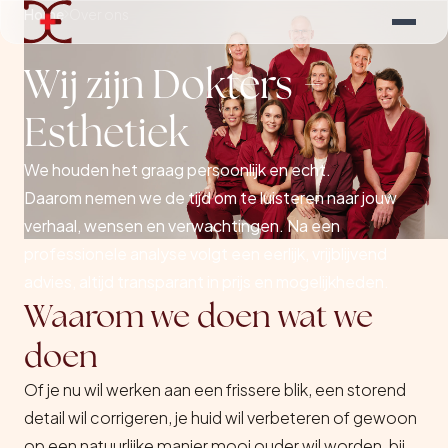
Home
Over ons
Wij zijn Dokters +
Esthetiek
We houden het graag persoonlijk en echt.
Daarom nemen we de tijd om te luisteren naar jouw
verhaal, wensen en verwachtingen. Na een
professionele analyse volgt een eerlijk, vrijblijvend
advies, altijd transparant in prijs en mogelijkheden.
Waarom we doen wat we
doen
Of je nu wil werken aan een frissere blik, een storend
detail wil corrigeren, je huid wil verbeteren of gewoon
op een natuurlijke manier mooi ouder wil worden, bij