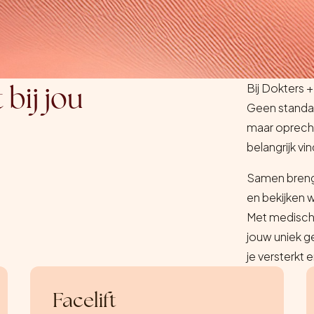
 bij jou
Bij Dokters +
Geen standa
maar oprecht
belangrijk vin
Samen brenge
en bekijken w
Met medische
jouw uniek ge
je versterkt en
Facelift