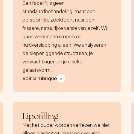
Een facelift is geen
standaardbehandeling, maar een
persoonlijke zoektocht naar een
frissere, natuurlijke versie van jezelf. Wij
gaan verder dan rimpels of
huidverslapping alleen. We analyseren
de dieperliggende structuren, je
verwachtingen en je unieke
gelaatsvorm.
Voir la rubrique
Lipofilling
Met het ouder worden verliezen we niet
alleen elasticiteit, maar ook volume.