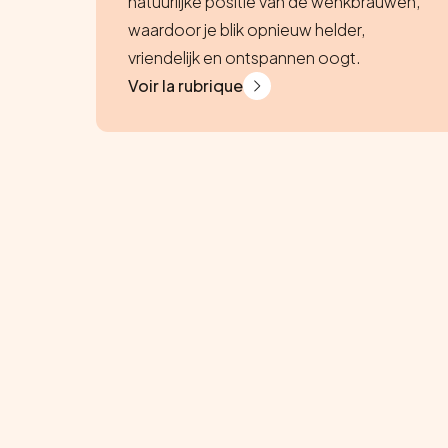
natuurlijke positie van de wenkbrauwen,
waardoor je blik opnieuw helder,
vriendelijk en ontspannen oogt.
Voir la rubrique