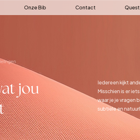
Onze Bib
Contact
Quest
elingen
at jou
Iedereen kijkt ande
Misschien is er iets
waar je je vragen b
t
subtiele en natuur