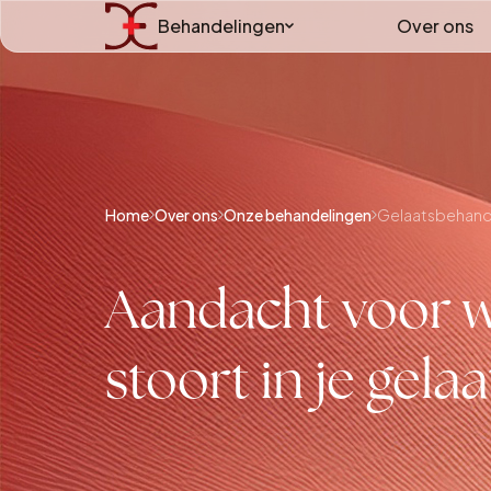
Behandelingen
Over ons
Home
Over ons
Onze behandelingen
Gelaatsbehand
Aandacht voor w
stoort in je gelaa